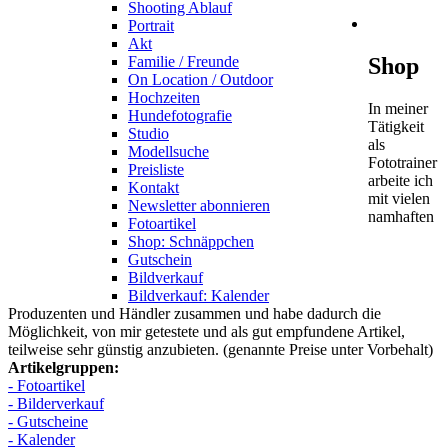
Shooting Ablauf
Portrait
Akt
Shop
Familie / Freunde
On Location / Outdoor
Hochzeiten
In meiner
Hundefotografie
Tätigkeit
Studio
als
Modellsuche
Fototrainer
Preisliste
arbeite ich
Kontakt
mit vielen
Newsletter abonnieren
namhaften
Fotoartikel
Shop: Schnäppchen
Gutschein
Bildverkauf
Bildverkauf: Kalender
Produzenten und Händler zusammen und habe dadurch die
Möglichkeit, von mir getestete und als gut empfundene Artikel,
teilweise sehr günstig anzubieten. (genannte Preise unter Vorbehalt)
Artikelgruppen:
- Fotoartikel
- Bilderverkauf
- Gutscheine
- Kalender