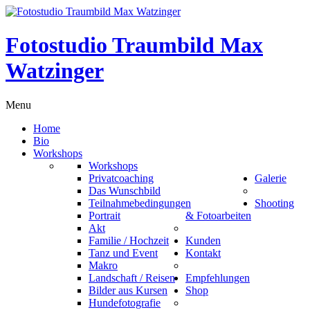
Fotostudio Traumbild Max
Watzinger
Menu
Home
Bio
Workshops
Workshops
Privatcoaching
Galerie
Das Wunschbild
Teilnahmebedingungen
Shooting
Portrait
& Fotoarbeiten
Akt
Familie / Hochzeit
Kunden
Tanz und Event
Kontakt
Makro
Landschaft / Reisen
Empfehlungen
Bilder aus Kursen
Shop
Hundefotografie