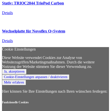
Stativ:
TRIOC2844
TrioPod
Carbon
Details
Wechselplatte
für
Novoflex
Q=System
Details
Cookie Einstellungen
Diese Website verwendet Cookies zur Analyse von
Websitezugriffen/Marketingmaßnahmen. Durch die weitere
Nutzung der Website stimmen Sie dieser Verwendung zu.
Ja, akzeptieren
Cookie-Einstellungen anpassen / deaktivieren
Mehr erfahren
Hier können Sie Ihre Einstellungen nach Ihren wünschen festlegen:
Funktionelle Cookies