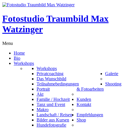
Fotostudio Traumbild Max
Watzinger
Menu
Home
Bio
Workshops
Workshops
Privatcoaching
Galerie
Das Wunschbild
Teilnahmebedingungen
Shooting
Portrait
& Fotoarbeiten
Akt
Familie / Hochzeit
Kunden
Tanz und Event
Kontakt
Makro
Landschaft / Reisen
Empfehlungen
Bilder aus Kursen
Shop
Hundefotografie