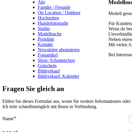
Modellsu
Akt
Familie / Freunde
On Location / Outdoor
Modell gesu
Hochzeiten
Hundefotografie
Für Kundena
Studio
Wenn du bere
Modellsuche
Unverbindli
Preisliste
Neben einem
Kontakt
Mit vielen A
Newsletter abonnieren
Bei Interess
Fotoartikel
Shop: Schnäppchen
Gutschein
Bildverkauf
Bildverkauf: Kalender
Fragen Sie gleich an
Füllen Sie dieses Formular aus, wenn Sie weitere Informationen oder
Ich trete schnellstmöglich mit Ihnen in Verbindung.
Name